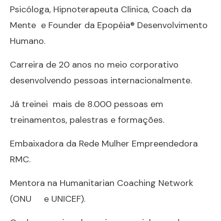
r
s
n
Psicóloga, Hipnoterapeuta Clínica, Coach da
d
t
k
Mente e Founder da Epopéia® Desenvolvimento
P
a
e
Humano.
r
g
d
e
r
I
Carreira de 20 anos no meio corporativo
s
a
n
desenvolvendo pessoas internacionalmente.
s
m
Já treinei mais de 8.000 pessoas em
treinamentos, palestras e formações.
Embaixadora da Rede Mulher Empreendedora
RMC.
Mentora na Humanitarian Coaching Network
(ONU e UNICEF).