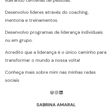
liderando centenas de pessoas.
Desenvolvo líderes através do coaching,
mentoria e treinamentos.
Desenvolvo programas de liderança individuais
ou em grupo.
Acredito que a liderança é o único caminho para
transformar o mundo a nossa volta!
Conheça mais sobre mim nas minhas redes
sociais
W
I
L
o
n
i
SABRINA AMARAL