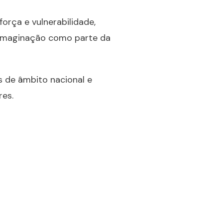
orça e vulnerabilidade,
 e imaginação como parte da
s de âmbito nacional e
res.