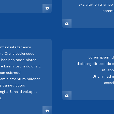
exercitation ullamco l
commo
entum integer enim
t. Orci a scelerisque
Lorem ipsum do
n hac habitasse platea
adipiscing elit, sed do
e lorem ipsum dolor sit.
ut labo
nean euismod
Ut enim ad m
uam elementum pulvinar
exerci
sit amet luctus
gilla. Urna id volutpat
r.