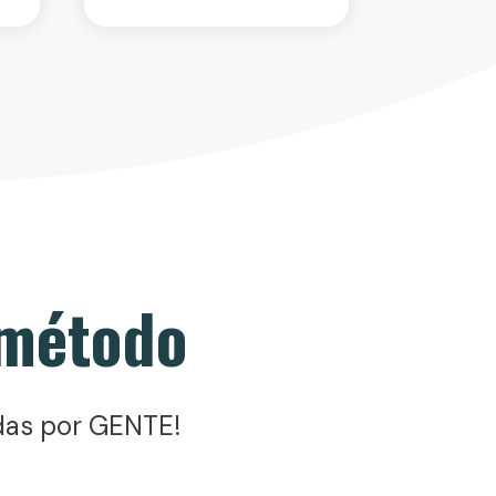
 método
das por GENTE!