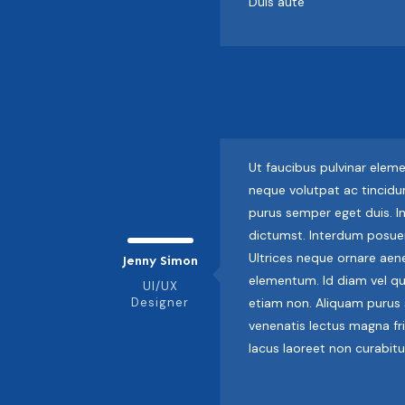
Duis aute
Ut faucibus pulvinar elem
neque volutpat ac tincidun
purus semper eget duis. I
dictumst. Interdum posuer
Ultrices neque ornare ae
Jenny Simon
elementum. Id diam vel q
UI/UX
Designer
etiam non. Aliquam purus 
venenatis lectus magna frin
lacus laoreet non curabitu