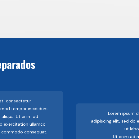
eparados
et, consectetur
iusmod tempor incididunt
Lorem ipsum do
 aliqua. Ut enim ad
adipiscing elit, sed do
d exercitation ullamco
ut labo
x ea commodo consequat.
Ut enim ad m